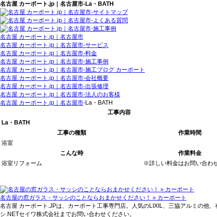
名古屋 カーポート.jp｜名古屋市‐La・BATH
名古屋 カーポート.jp｜名古屋市
名古屋 カーポート.jp｜名古屋市‐サービス
名古屋 カーポート.jp｜名古屋市‐料金
名古屋 カーポート.jp｜名古屋市‐施工事例
名古屋 カーポート.jp｜名古屋市‐施工ブログ カーポート
名古屋 カーポート.jp｜名古屋市‐会社概要
名古屋 カーポート.jp｜名古屋市‐出張修理
名古屋 カーポート.jp｜名古屋市‐法人のお客様
名古屋 カーポート.jp｜名古屋市
‐La・BATH
工事内容
La・BATH
工事の種類
作業時間
浴室
こんな時
作業料金
浴室リフォーム
※詳しい料金はお問い合わ
名古屋の窓ガラス・サッシのことならおまかせください！ » カーポート
名古屋 カーポート.JPは、カーポート工事専門店。人気のLIXIL、三協アルミ
シ.NETセイワ株式会社までお問い合わせください。